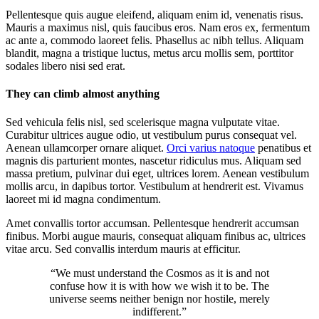
Pellentesque quis augue eleifend, aliquam enim id, venenatis risus.
Mauris a maximus nisl, quis faucibus eros. Nam eros ex, fermentum
ac ante a, commodo laoreet felis. Phasellus ac nibh tellus. Aliquam
blandit, magna a tristique luctus, metus arcu mollis sem, porttitor
sodales libero nisi sed erat.
They can climb almost anything
Sed vehicula felis nisl, sed scelerisque magna vulputate vitae.
Curabitur ultrices augue odio, ut vestibulum purus consequat vel.
Aenean ullamcorper ornare aliquet.
Orci varius natoque
penatibus et
magnis dis parturient montes, nascetur ridiculus mus. Aliquam sed
massa pretium, pulvinar dui eget, ultrices lorem. Aenean vestibulum
mollis arcu, in dapibus tortor. Vestibulum at hendrerit est. Vivamus
laoreet mi id magna condimentum.
Amet convallis tortor accumsan. Pellentesque hendrerit accumsan
finibus. Morbi augue mauris, consequat aliquam finibus ac, ultrices
vitae arcu. Sed convallis interdum mauris at efficitur.
“We must understand the Cosmos as it is and not
confuse how it is with how we wish it to be. The
universe seems neither benign nor hostile, merely
indifferent.”