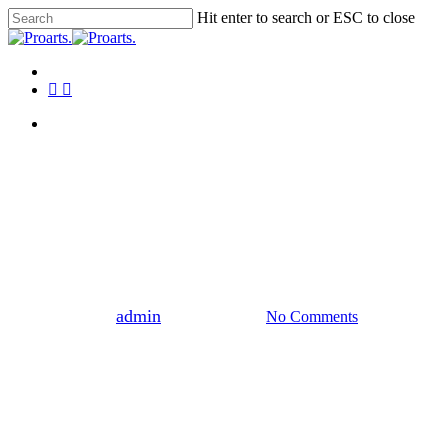
Skip
Hit enter to search or ESC to close
to
Close
main
Search
content
Menu
facebook
instagram
tiktok
Menu
Nature
Rescue
Adopt a fascinating mountain
goat
By
admin
februar 25, 2020
No Comments