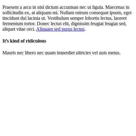
Praesent a arcu in nisl dictum accumsan nec ut ligula. Maecenas in
sollicitudin ex, at aliquam mi. Nullam rutrum consequat ipsum, eget
tincidunt dui lacinia ut. Vestibulum semper lobortis lectus, laoreet
fermentum tortor. Donec lectus elit, dignissim feugiat feugiat sed,
aliquet vitae orci.
Aliquam sed purus lectus
.
It’s kind of ridiculous
Mauris nec libero nec quam imperdiet ultricies vel quis metus.
Pellentesque in libero eget mi scelerisque commodo nec in nunc.
Duis tincidunt, ipsum vitae lobortis interdum, sem arcu hendrerit
nisi, Orci varius natoque penatibus et magnis dis parturient montes,
nascetur ridiculus mus quis gravida nisl neque vel nisl. Morbi mattis
tortor eget nisl scelerisque, eget accumsan velit maximus. Aliquam
elementum erat non nisl ornare, vel sodales lacus porta.
Aliquam erat volutpat. Etiam at lacus bibendum, lobortis mauris
vitae, sollicitudin ipsum. Pellentesque quis augue eleifend, aliquam
enim id, venenatis risus. Phasellus ac nibh tellus. Aliquam blandit,
magna a tristique luctus, metus arcu mollis sem, porttitor sodales
libero nisi sed erat.